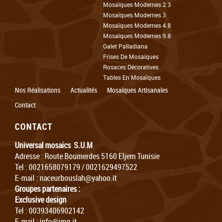
Mosaïques Modernes 2.3
Mosaïques Modernes 3
Mosaïques Modernes 4.8
Mosaïques Modernes 9.8
Galet Palladiana
Frises De Mosaïques
Rosaces Décoratives
Tables En Mosaïques
Nos Réalisations
Actualités
Mosaïques Artisanales
Contact
CONTACT
Universal mosaics S.U.M
Adresse : Route Boumerdes 5160 Eljem Tunisie
Tel : 0021658079179 / 0021629497522
E-mail :
naceurbouslah@yahoo.it
Groupes partenaires :
Exclusive design
Tel : 00393406902142
E-mail :
info@img.it